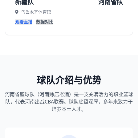
新疆队
河南省队
乌鲁木齐体育馆
观看直播
数据对比
球队介绍与优势
河南省篮球队（河南赊店老酒）是一支充满活力的职业篮球
队，代表河南出战CBA联赛。球队底蕴深厚，多年来致力于
培养本土人才。