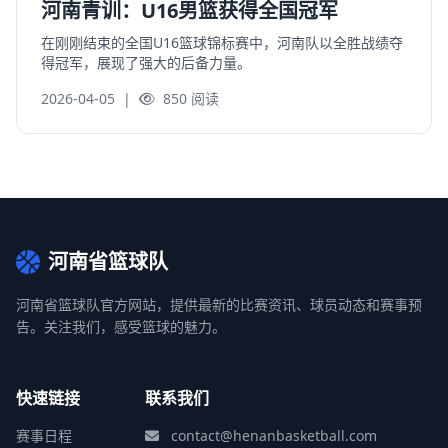
河南青训：U16男篮获得全国冠军
在刚刚结束的全国U16篮球锦标赛中，河南队以全胜战绩夺
得冠军，展现了强大的后备力量。
2026-04-05
|
850 阅读
河南省篮球队
河南省篮球队官方网站，提供最新的比赛资讯、球员动态和赛事预
告。关注我们，感受篮球的魅力。
快速链接
联系我们
赛事日程
contact@henanbasketball.com