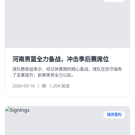
河南男篮全力备战，冲击季后赛席位
球队教练组表示，经过休赛期的精心备战，球队在防守端有
了显著提升，新赛季将全力以赴。
2026-03-10
|
1,204 阅读
球员签约