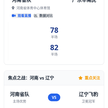
河南省队
广东华南虎
河南省体育中心体育馆
观看直播
数据对比
78
半场
82
半场
焦点之战：河南 vs 辽宁
重点关注
河南省队
辽宁飞豹
VS
主场优势
卫冕冠军