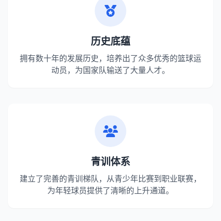
历史底蕴
拥有数十年的发展历史，培养出了众多优秀的篮球运
动员，为国家队输送了大量人才。
青训体系
建立了完善的青训梯队，从青少年比赛到职业联赛，
为年轻球员提供了清晰的上升通道。