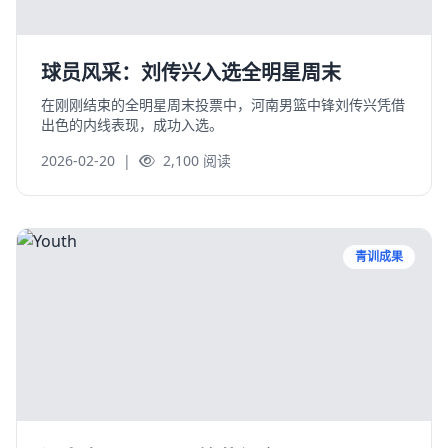
球员风采：刘传兴入选全明星周末
在刚刚结束的全明星周末投票中，河南男篮中锋刘传兴凭借
出色的内线表现，成功入选。
2026-02-20
|
2,100 阅读
青训成果